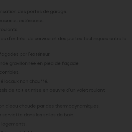
sation des portes de garage.
series extérieures.
roulants.
 d'entrée, de service et des portes techniques entre le
façades par l'extérieur.
nde gravillonnée en pied de façade
 combles.
é locaux non chauffé.
s de toit et mise en oeuvre d'un volet roulant
on d'eau chaude par des thermodynamiques.
serviette dans les salles de bain.
s logements.