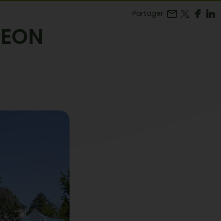
Facebook
r LinkedIn
Partager
GEON