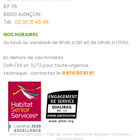
B.P.76
61003 ALENÇON
Tél. :
02 33 31 45 45
NOS HORAIRES
du lundi au vendredi de 8h30 à 12h et de 13h30 à 17h00.
En dehors de ces horaires
(24h./24 et 7j./7) pour toute urgence
technique : contactez le
0 970 80 61 61
Nos partenaires
-
Plan du site
-
Mentions légales
-
Données
personnelles