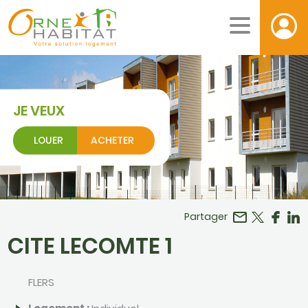
JE VEUX
LOUER
ACHETER
Facebook
r LinkedIn
Partager
CITE LECOMTE 1
FLERS