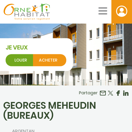
JE VEUX
LOUER
ACHETER
Facebook
r LinkedIn
Partager
GEORGES MEHEUDIN
(BUREAUX)
ARGENTAN