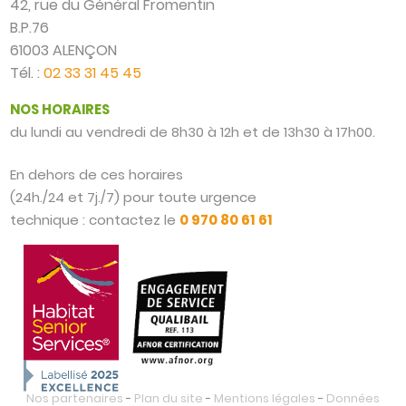
42, rue du Général Fromentin
B.P.76
61003 ALENÇON
Tél. :
02 33 31 45 45
NOS HORAIRES
du lundi au vendredi de 8h30 à 12h et de 13h30 à 17h00.
En dehors de ces horaires
(24h./24 et 7j./7) pour toute urgence
technique : contactez le
0 970 80 61 61
Nos partenaires
-
Plan du site
-
Mentions légales
-
Données