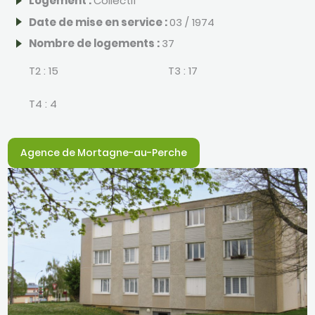
Logement :
Collectif
Date de mise en service :
03 / 1974
Nombre de logements :
37
T2 :
15
T3 :
17
T4 :
4
Agence de Mortagne-au-Perche