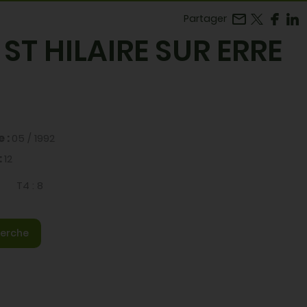
Facebook
r LinkedIn
Partager
 ST HILAIRE SUR ERRE
e :
05 / 1992
:
12
T4 :
8
erche