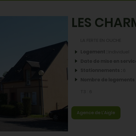
Partager par email
Partager sur X
Partager sur 
Partager su
LES CHARM
LA FERTE EN OUCHE
Logement :
Individuel
Date de mise en servic
Stationnements :
6
Nombre de logements 
T3 :
6
Agence de L’Aigle