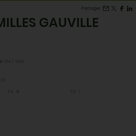
Facebook
r LinkedIn
Partager
ILLES GAUVILLE
e :
04 / 1992
:
21
T4 :
8
T5 :
1