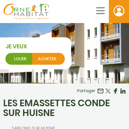
JE VEUX
LOUER
ACHETER
Facebook
r LinkedIn
Partager
LES EMASSETTES CONDE
SUR HUISNE
SABLONS SUR HUISNE