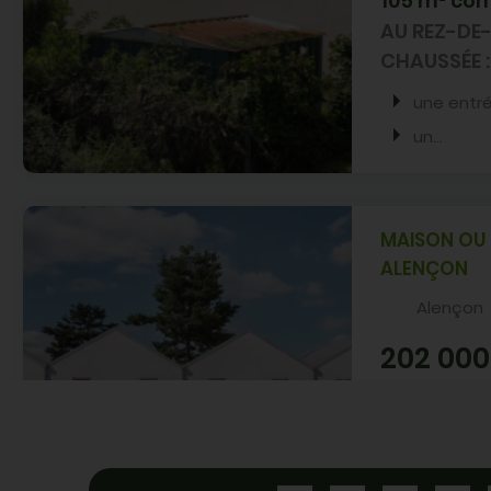
105 m² com
AU REZ-DE
CHAUSSÉE :
une entr
un...
MAISON OU 
A vendre à argentan
ALENÇON
Alençon
202 000
À proximité du
des commerc
services, offre