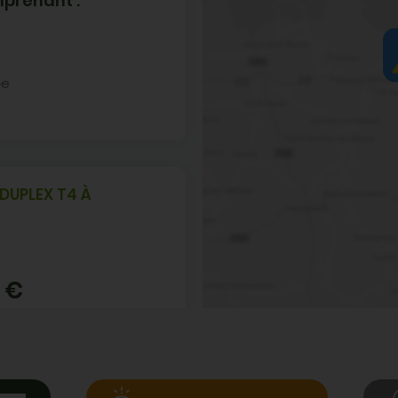
prenant :
-
ée
DUPLEX T4 À
 €
 centre-ville, de la gare
es et des
z à...