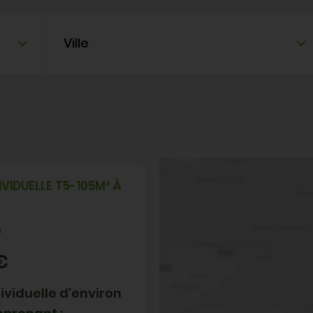
Ville
VIDUELLE T5
-
105M² À
n
€
ividuelle d'environ