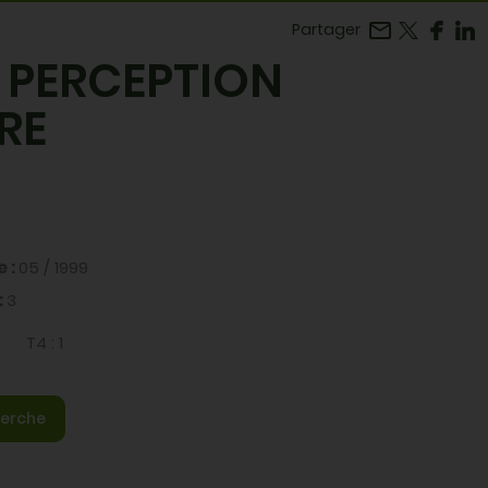
Facebook
r LinkedIn
Partager
 PERCEPTION
RE
e :
05 / 1999
:
3
T4 :
1
erche