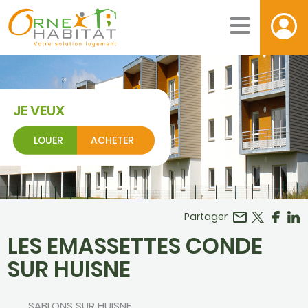
JE VEUX
LOUER
ACHETER
Facebook
r LinkedIn
Partager
LES EMASSETTES CONDE
SUR HUISNE
SABLONS SUR HUISNE