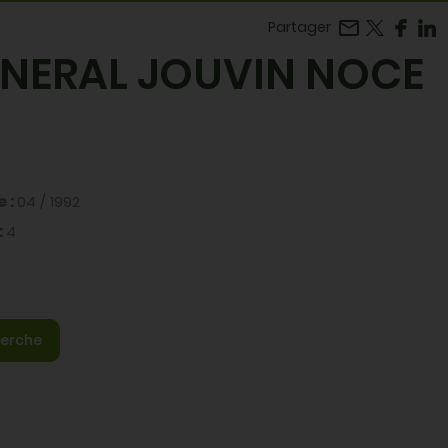
Facebook
r LinkedIn
Partager
ENERAL JOUVIN NOCE
e :
04 / 1992
:
4
erche