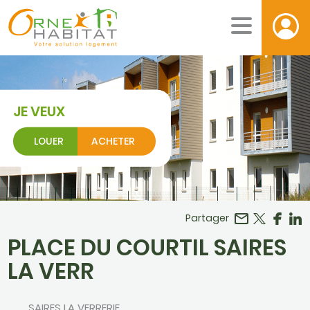
JE VEUX
LOUER
ACHETER
Facebook
r LinkedIn
Partager
PLACE DU COURTIL SAIRES
LA VERR
SAIRES LA VERRERIE