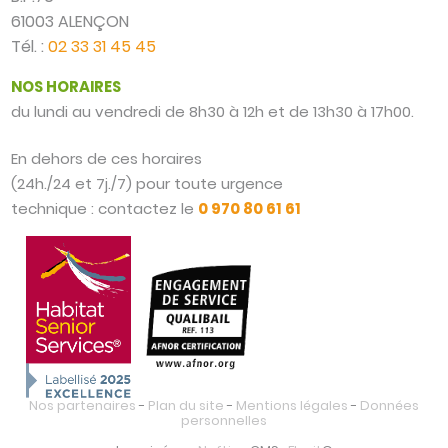
61003 ALENÇON
Tél. :
02 33 31 45 45
NOS HORAIRES
du lundi au vendredi de 8h30 à 12h et de 13h30 à 17h00.
En dehors de ces horaires
(24h./24 et 7j./7) pour toute urgence
technique : contactez le
0 970 80 61 61
Nos partenaires
-
Plan du site
-
Mentions légales
-
Données
personnelles