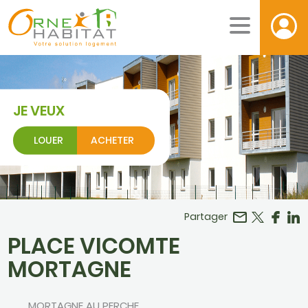
JE VEUX
LOUER
ACHETER
Facebook
r LinkedIn
Partager
PLACE VICOMTE
MORTAGNE
MORTAGNE AU PERCHE