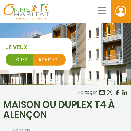
JE VEUX
LOUER
ACHETER
Facebook
r LinkedIn
Partager
MAISON OU DUPLEX T4 À
ALENÇON
Alençon