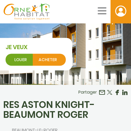
JE VEUX
LOUER
ACHETER
Facebook
r LinkedIn
Partager
RES ASTON KNIGHT-
BEAUMONT ROGER
BEAUMONT-LE-ROGER