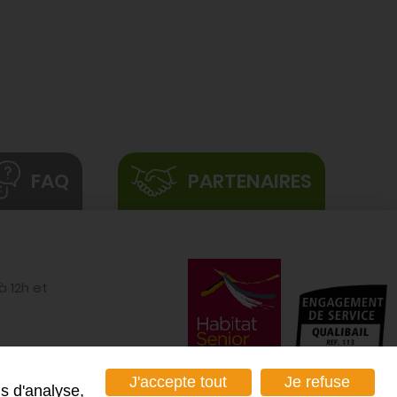
FAQ
PARTENAIRES
à 12h et
 urgence
J'accepte tout
Je refuse
ns d'analyse,
0 80 61 61