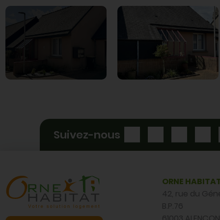
RUE DES RELIGIEUSES- MESSEI
Suivez-nous
ORNE HABITA
42, rue du Gén
B.P.76
61003 ALENÇON