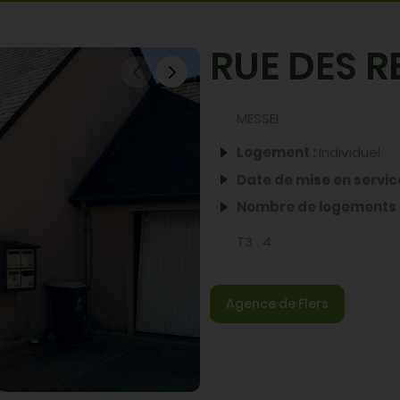
Partager par email
Partager sur X
Partager sur 
Partager su
RUE DES R
MESSEI
Logement :
Individuel
Date de mise en servic
Nombre de logements 
T3 :
4
Agence de Flers