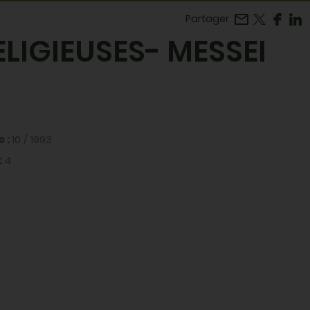
Facebook
r LinkedIn
Partager
ELIGIEUSES- MESSEI
e :
10 / 1993
:
4