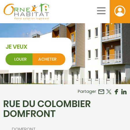
JE VEUX
LOUER
ACHETER
Facebook
r LinkedIn
Partager
RUE DU COLOMBIER
DOMFRONT
DOMFRONT