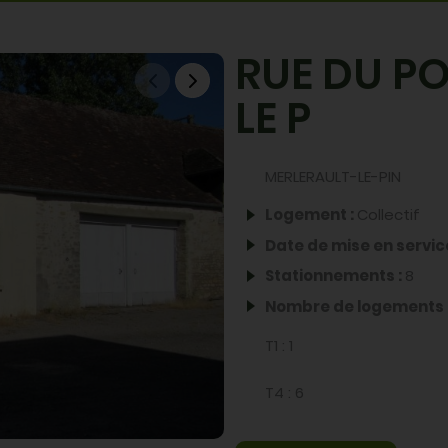
Partager par email
Partager sur X
Partager sur 
Partager su
RUE DU P
LE P
MERLERAULT-LE-PIN
Logement :
Collectif
Date de mise en servic
Stationnements :
8
Nombre de logements 
T1 :
1
T4 :
6