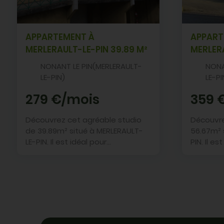
APPARTEMENT À
APPART
MERLERAULT-LE-PIN 39.89 M²
MERLERA
Appartement à MERLERAULT-LE-PIN
Appartem
NONANT LE PIN(MERLERAULT-
NONA
LE-PIN)
LE-PI
279 €/mois
359 
Découvrez cet agréable studio
Découvr
de 39.89m² situé à MERLERAULT-
56.67m² 
LE-PIN. Il est idéal pour...
PIN. Il e