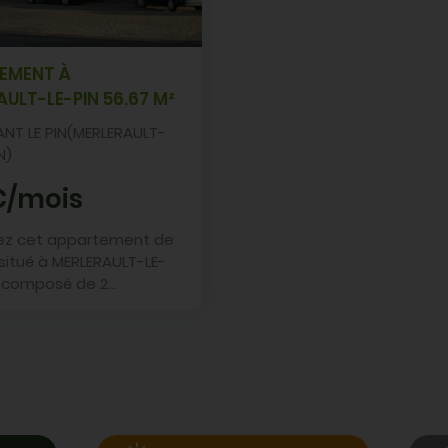
EMENT À
ULT-LE-PIN 56.67 M²
ent à MERLERAULT-LE-PIN
NT LE PIN(MERLERAULT-
N)
€/mois
ez cet appartement de
situé à MERLERAULT-LE-
st composé de 2...