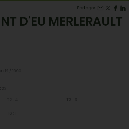
Facebook
r LinkedIn
Partager
ONT D'EU MERLERAULT
e :
12 / 1990
:
23
T2 :
4
T3 :
3
T6 :
1