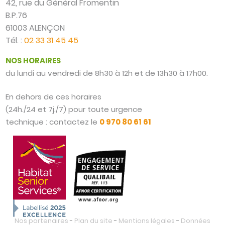
42, rue du Général Fromentin
B.P.76
61003 ALENÇON
Tél. :
02 33 31 45 45
NOS HORAIRES
du lundi au vendredi de 8h30 à 12h et de 13h30 à 17h00.
En dehors de ces horaires
(24h./24 et 7j./7) pour toute urgence
technique : contactez le
0 970 80 61 61
Nos partenaires
-
Plan du site
-
Mentions légales
-
Données