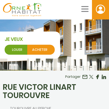
JE VEUX
LOUER
ACHETER
Facebook
r LinkedIn
Partager
RUE VICTOR LINART
TOUROUVRE
TOUROUVRE AU PERCHE