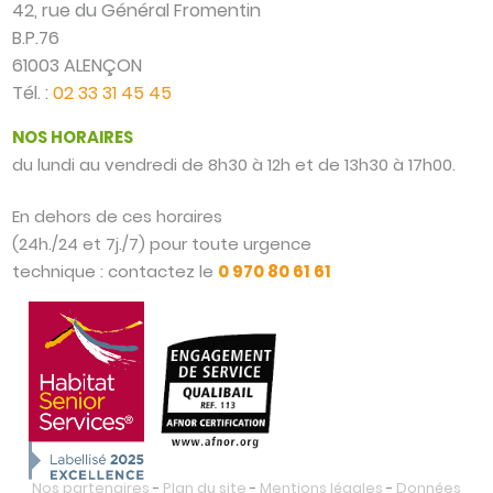
42, rue du Général Fromentin
B.P.76
61003 ALENÇON
Tél. :
02 33 31 45 45
NOS HORAIRES
du lundi au vendredi de 8h30 à 12h et de 13h30 à 17h00.
En dehors de ces horaires
(24h./24 et 7j./7) pour toute urgence
technique : contactez le
0 970 80 61 61
Nos partenaires
-
Plan du site
-
Mentions légales
-
Données