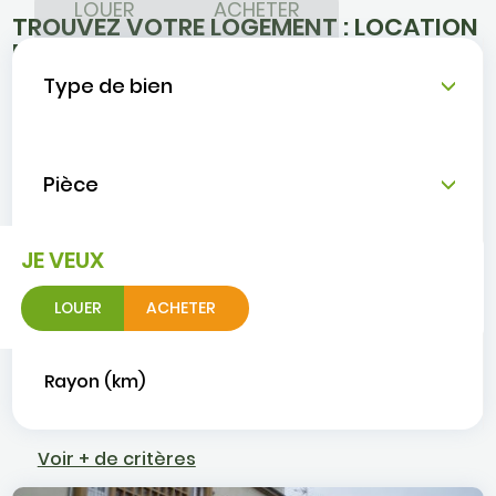
LOUER
ACHETER
TROUVEZ VOTRE LOGEMENT : LOCATION
MAISON ET APPARTEMENT À ALENÇON
Type de bien
Avec Orne Habitat trouvez votre appartement ou
maison en location à Alençon dans l'Orne en Normandie.
Nous vous accompagnons dans votre recherche de
Nombre de pièce
logement.
Ville
JE VEUX
LOUER
ACHETER
Rayon (km)
2 annonces
Voir + de critères